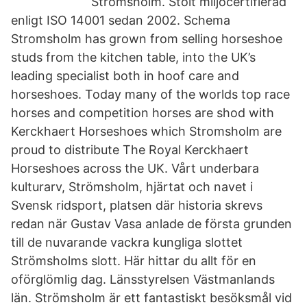
Strömsholm. Stolt miljöcertifierad
enligt ISO 14001 sedan 2002. Schema
Stromsholm has grown from selling horseshoe
studs from the kitchen table, into the UK’s
leading specialist both in hoof care and
horseshoes. Today many of the worlds top race
horses and competition horses are shod with
Kerckhaert Horseshoes which Stromsholm are
proud to distribute The Royal Kerckhaert
Horseshoes across the UK. Vårt underbara
kulturarv, Strömsholm, hjärtat och navet i
Svensk ridsport, platsen där historia skrevs
redan när Gustav Vasa anlade de första grunden
till de nuvarande vackra kungliga slottet
Strömsholms slott. Här hittar du allt för en
oförglömlig dag. Länsstyrelsen Västmanlands
län. Strömsholm är ett fantastiskt besöksmål vid