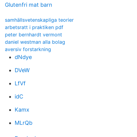
Glutenfri mat barn
samhällsvetenskapliga teorier
arbetsratt i praktiken pdf
peter bernhardt vermont
daniel westman alla bolag
aversiv forstarkning
dNdye
DVeW
LfVf
idC
Kamx
MLrQb