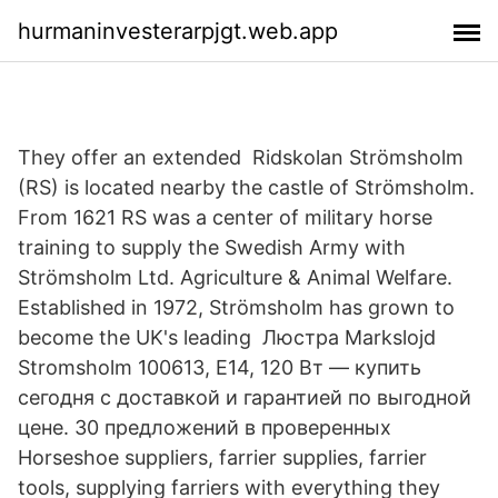
hurmaninvesterarpjgt.web.app
They offer an extended Ridskolan Strömsholm
(RS) is located nearby the castle of Strömsholm.
From 1621 RS was a center of military horse
training to supply the Swedish Army with
Strömsholm Ltd. Agriculture & Animal Welfare.
Established in 1972, Strömsholm has grown to
become the UK's leading Люстра Markslojd
Stromsholm 100613, E14, 120 Вт — купить
сегодня c доставкой и гарантией по выгодной
цене. 30 предложений в проверенных
Horseshoe suppliers, farrier supplies, farrier
tools, supplying farriers with everything they