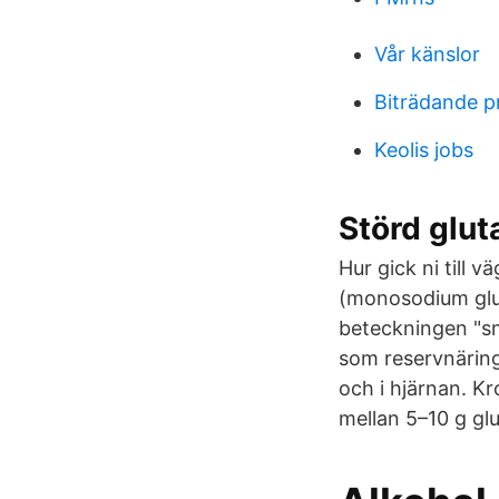
Vår känslor
Biträdande p
Keolis jobs
Störd glut
Hur gick ni till 
(monosodium glut
beteckningen "sm
som reservnäring 
och i hjärnan. Kr
mellan 5–10 g gl