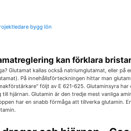
rojektledare bygg lön
amatreglering kan förklara brist
väga? Glutamat kallas också natriumglutamat, eller på
amat). På innehållsförteckningen hittar man glutam
akförstärkare" följt av E 621-625. Glutaminsyra har 
till hjärnan. Glutamin är den tredje mest vanliga ami
oppen har en snabb förmåga att tillverka glutamin. En
utamin.