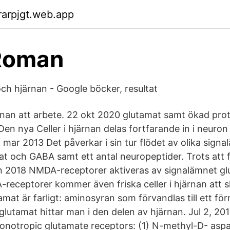
arpjgt.web.app
 Roman
och hjärnan - Google böcker, resultat
rnan att arbete. 22 okt 2020 glutamat samt ökad pro
n nya Celler i hjärnan delas fortfarande in i neuron o
9 mar 2013 Det påverkar i sin tur flödet av olika sig
t och GABA samt ett antal neuropeptider. Trots att 
n 2018 NMDA-receptorer aktiveras av signalämnet gl
A-receptorer kommer även friska celler i hjärnan att 
mat är farligt: aminosyran som förvandlas till ett fö
glutamat hittar man i den delen av hjärnan. Jul 2, 20
 ionotropic glutamate receptors: (1) N-methyl-D- as