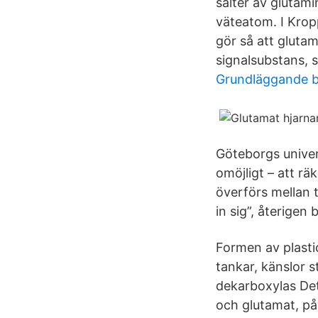
salter av glutam
väteatom. I Kro
gör så att gluta
signalsubstans, 
Grundläggande b
Göteborgs univer
omöjligt – att rä
överförs mellan t
in sig”, återige
Formen av plasti
tankar, känslor 
dekarboxylas Det
och glutamat, påv