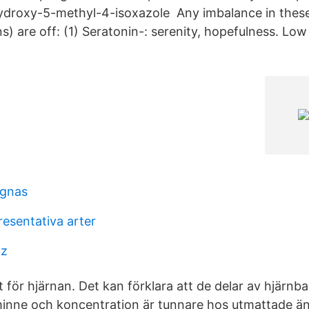
ydroxy-5-methyl-4-isoxazole Any imbalance in these
s) are off: (1) Seratonin-: serenity, hopefulness. Low
ngnas
resentativa arter
iz
t för hjärnan. Det kan förklara att de delar av hjärn
minne och koncentration är tunnare hos utmattade ä