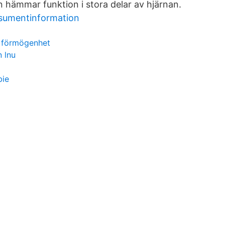
hämmar funktion i stora delar av hjärnan.
sumentinformation
n förmögenhet
 lnu
bie