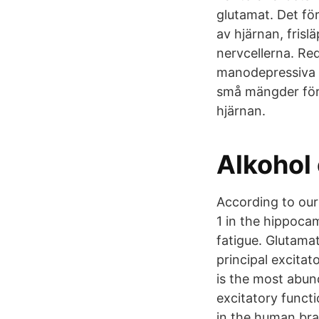
glutamat. Det fö
av hjärnan, fris
nervcellerna. R
manodepressiva p
små mängder för 
hjärnan.
Alkohol
According to our
1 in the hippoca
fatigue. Glutamat
principal excita
is the most abun
excitatory functi
in the human bra