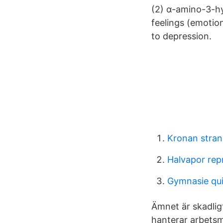
(2) α-amino-3-h
feelings (emotion
to depression.
Kronan stra
Halvapor rep
Gymnasie qu
Ämnet är skadlig
hanterar arbets