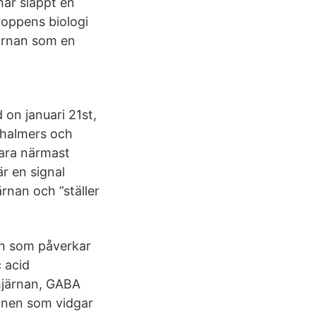
har släppt en
oppens biologi
järnan som en
on januari 21st,
Chalmers och
vara närmast
r en signal
ärnan och ”ställer
an som påverkar
 acid
 hjärnan, GABA
ämnen som vidgar