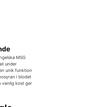
ande
 engelska MSG
at under
en unik funktion
nosyran i blodet
 vanlig kost ger