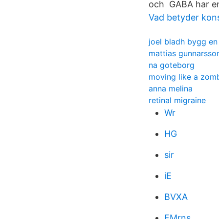
och GABA har en 
Vad betyder kon
joel bladh bygg e
mattias gunnarsson
na goteborg
moving like a zom
anna melina
retinal migraine
Wr
HG
sir
iE
BVXA
FMrns