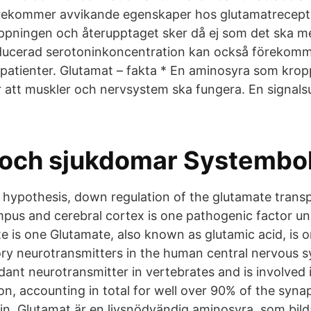
rekommer avvikande egenskaper hos glutamatreceptor
läppningen och återupptaget sker då ej som det ska m
educerad serotoninkoncentration kan också förekom
atienter. Glutamat – fakta * En aminosyra som krop
att muskler och nervsystem ska fungera. En signals
 och sjukdomar Systembo
 hypothesis, down regulation of the glutamate trans
mpus and cerebral cortex is one pathogenic factor un
e is one Glutamate, also known as glutamic acid, is o
tory neurotransmitters in the human central nervous s
dant neurotransmitter in vertebrates and is involved 
on, accounting in total for well over 90% of the syna
in. Glutamat är en livsnödvändig aminosyra, som bild