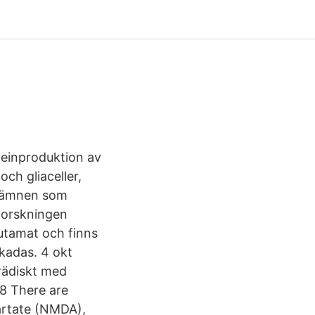
teinproduktion av
ch gliaceller,
nalämnen som
forskningen
utamat och finns
skadas. 4 okt
rrädiskt med
18 There are
partate (NMDA),