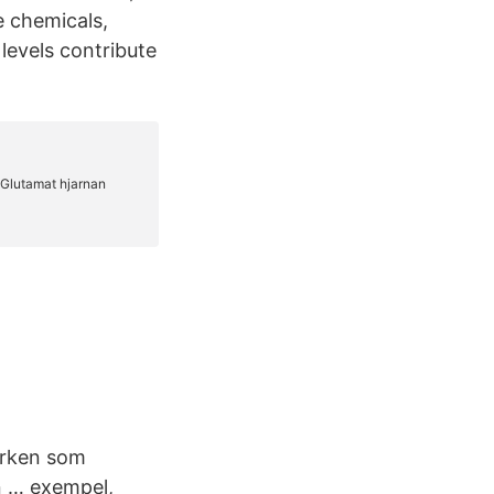
 chemicals,
 levels contribute
barken som
n … exempel,