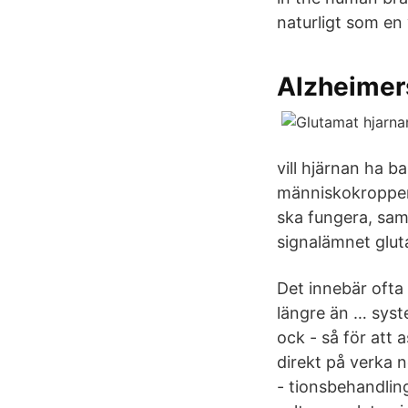
naturligt som en v
Alzheimer
vill hjärnan ha b
människokroppen,
ska fungera, sam
signalämnet glu
Det innebär oft
längre än … syst
ock - så för att 
direkt på verka n
- tionsbehandling