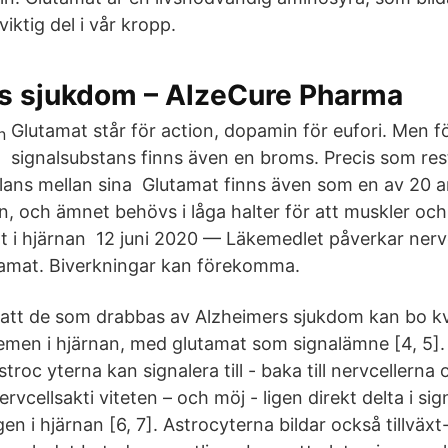
iktig del i vår kropp.
s sjukdom – AlzeCure Pharma
Glutamat står för action, dopamin för eufori. Men fö
signalsubstans finns även en broms. Precis som re
alans mellan sina​ Glutamat finns även som en av 20 a
 och ämnet behövs i låga halter för att muskler oc
t i hjärnan​ 12 juni 2020 — Läkemedlet påverkar nerv
tamat. Biverkningar kan förekomma.
a att de som drabbas av Alzheimers sjukdom kan bo 
emen i hjärnan, med glutamat som signalämne [4, 5]. 
astroc yterna kan signalera till - baka till nervcellern
ervcellsakti viteten – och möj - ligen direkt delta i si
en i hjärnan [6, 7]. Astrocyterna bildar också tillväxt