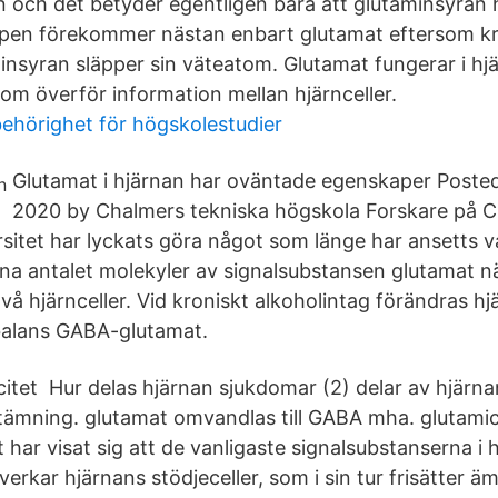
in och det betyder egentligen bara att glutaminsyran 
ppen förekommer nästan enbart glutamat eftersom kr
minsyran släpper sin väteatom. Glutamat fungerar i h
som överför information mellan hjärnceller.
ehörighet för högskolestudier
Glutamat i hjärnan har oväntade egenskaper Posted 
2020 by Chalmers tekniska högskola Forskare på 
sitet har lyckats göra något som länge har ansetts 
kna antalet molekyler av signalsubstansen glutamat nä
vå hjärnceller. Vid kroniskt alkoholintag förändras hj
n balans GABA-glutamat.
citet Hur delas hjärnan sjukdomar (2) delar av hjärn
stämning. glutamat omvandlas till GABA mha. glutamic
 har visat sig att de vanligaste signalsubstanserna i
erkar hjärnans stödjeceller, som i sin tur frisätter 