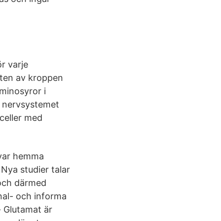
r varje
sten av kroppen
minosyror i
h nervsystemet
celler med
kvar hemma
Nya studier talar
a och därmed
gnal- och informa
- Glutamat är