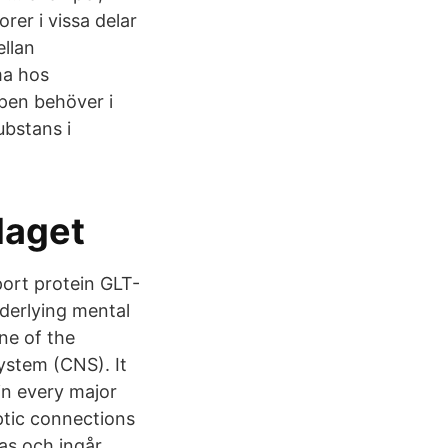
er i vissa delar
ellan
ma hos
pen behöver i
ubstans i
laget
port protein GLT-
derlying mental
ne of the
ystem (CNS). It
in every major
ptic connections
as och ingår