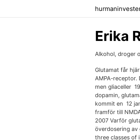
hurmaninvester
Erika
Alkohol, droger 
Glutamat får hjä
AMPA-receptor. De
men gliaceller 1
dopamin, glutama
kommit en 12 ja
framför till NMD
2007 Varför gluta
överdosering av 
three classes of