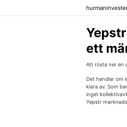
hurmaninvester
Yepstr
ett mä
Att rösta ner e
Det handlar om e
klara av. Som bar
inget kollektivav
Yepstr marknadsf