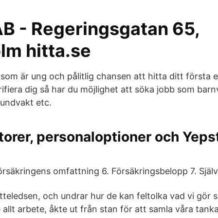
AB - Regeringsgatan 65,
lm hitta.se
som är ung och pålitlig chansen att hitta ditt första 
ifiera dig så har du möjlighet att söka jobb som barnv
hundvakt etc.
orer, personaloptioner och Yeps
örsäkringens omfattning 6. Försäkringsbelopp 7. Själv
ätteledsen, och undrar hur de kan feltolka vad vi gör så
llt arbete, åkte ut från stan för att samla våra tanka