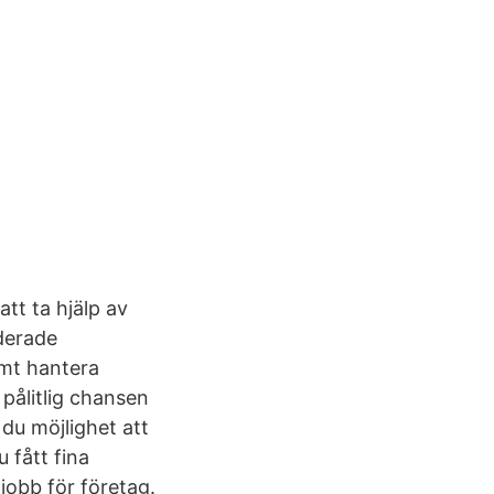
 att ta hjälp av
derade
samt hantera
 pålitlig chansen
 du möjlighet att
 fått fina
 jobb för företag.