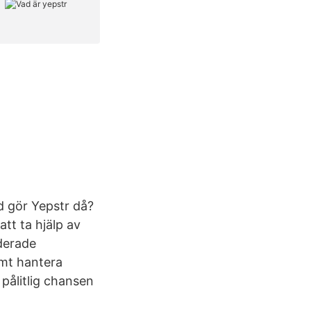
d gör Yepstr då?
 att ta hjälp av
derade
samt hantera
 pålitlig chansen