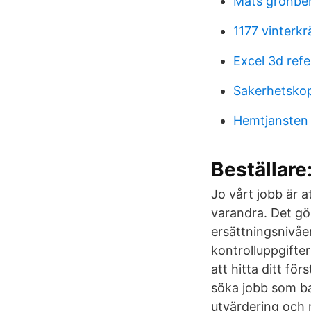
Mats grönbe
1177 vinterk
Excel 3d ref
Sakerhetskop
Hemtjansten 
Beställare
Jo vårt jobb är at
varandra. Det g
ersättningsnivåer
kontrolluppgifter
att hitta ditt fö
söka jobb som bar
utvärdering och r