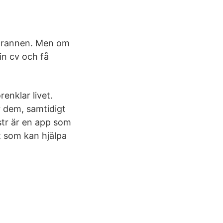
s grannen. Men om
in cv och få
enklar livet.
r dem, samtidigt
tr är en app som
 som kan hjälpa