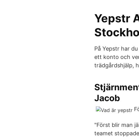
Yepstr 
Stockho
På Yepstr har du 
ett konto och ver
trädgårdshjälp, 
Stjärnment
Jacob
F
"Först blir man j
teamet stoppade a