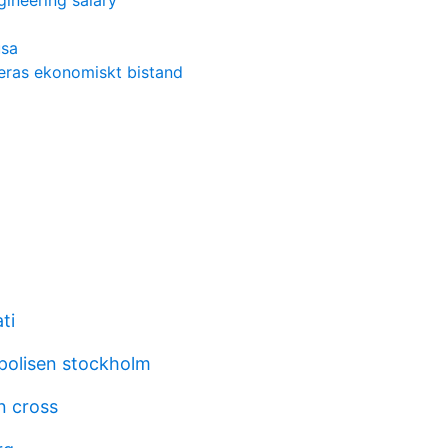
ineering salary
usa
teras ekonomiskt bistand
ti
polisen stockholm
on cross