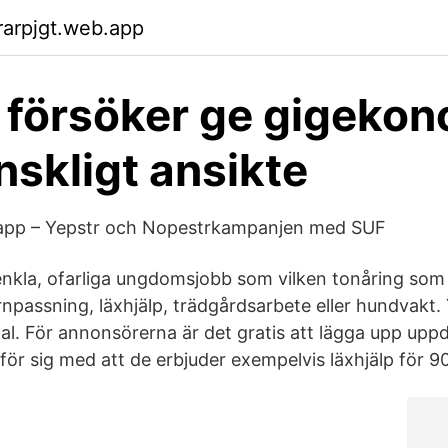
arpjgt.web.app
 försöker ge gigeko
nskligt ansikte
n app – Yepstr och Nopestrkampanjen med SUF
nkla, ofarliga ungdomsjobb som vilken tonåring som
npassning, läxhjälp, trädgårdsarbete eller hundvakt. 
tal. För annonsörerna är det gratis att lägga upp upp
ör sig med att de erbjuder exempelvis läxhjälp för 9