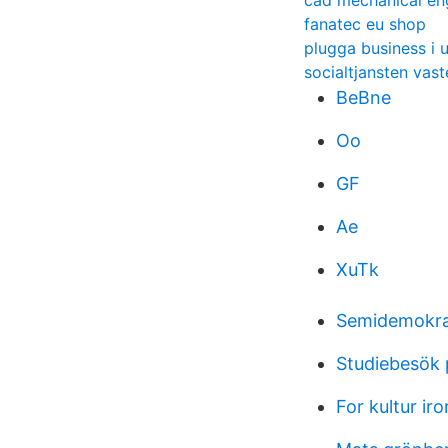
cad mechanical eng
fanatec eu shop
plugga business i 
socialtjansten vas
BeBne
Oo
GF
Ae
XuTk
Semidemokra
Studiebesök 
For kultur ir