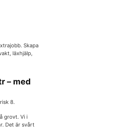
extrajobb. Skapa
akt, läxhjälp,
tr – med
risk 8.
 grovt. Vi i
r. Det är svårt