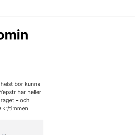
nomin
 helst bör kunna
Yepstr har heller
draget – och
0 kr/timmen.