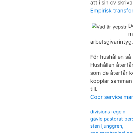
att i sin cv skri
Empirisk transfo
D
m
arbetsgivarintyg.
För hushållen så 
Hushållen återfår
som de återfår 
kopplar samman 
till.
Coor service ma
divisions regeln
gävle pastorat per
sten ljunggren,