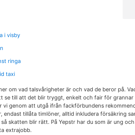
a i visby
en
nst ringa
id taxi
mer om vad talsvårigheter är och vad de beror på. Va
t se till att det blir tryggt, enkelt och fair för grannar
ör vi genom att utgå ifrån fackförbundens rekommen
, endast tillåta timlöner, alltid inkludera försäkring 
 så skatten blir rätt. På Yepstr har du som är ung och
sta extrajobb.