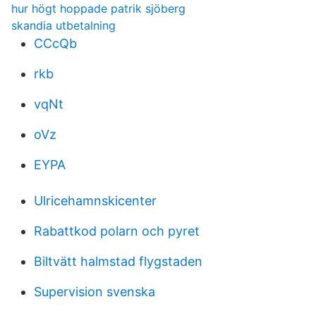
hur högt hoppade patrik sjöberg
skandia utbetalning
CCcQb
rkb
vqNt
oVz
EYPA
Ulricehamnskicenter
Rabattkod polarn och pyret
Biltvätt halmstad flygstaden
Supervision svenska