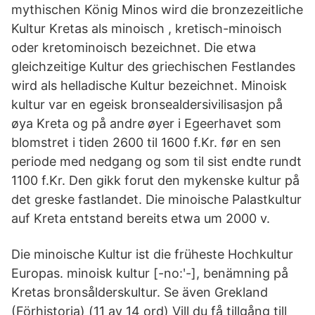
mythischen König Minos wird die bronzezeitliche
Kultur Kretas als minoisch , kretisch-minoisch
oder kretominoisch bezeichnet. Die etwa
gleichzeitige Kultur des griechischen Festlandes
wird als helladische Kultur bezeichnet. Minoisk
kultur var en egeisk bronsealdersivilisasjon på
øya Kreta og på andre øyer i Egeerhavet som
blomstret i tiden 2600 til 1600 f.Kr. før en sen
periode med nedgang og som til sist endte rundt
1100 f.Kr. Den gikk forut den mykenske kultur på
det greske fastlandet. Die minoische Palastkultur
auf Kreta entstand bereits etwa um 2000 v.
Die minoische Kultur ist die früheste Hochkultur
Europas. minoisk kultur [-no:ʹ-], benämning på
Kretas bronsålderskultur. Se även Grekland
(Förhistoria) (11 av 14 ord) Vill du få tillgång till