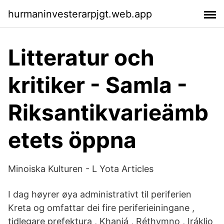
hurmaninvesterarpjgt.web.app
Litteratur och
kritiker - Samla -
Riksantikvarieämb
etets öppna
Minoiska Kulturen - L Yota Articles
I dag høyrer øya administrativt til periferien
Kreta og omfattar dei fire periferieiningane ,
tidlegare prefektura , Khaniá , Réthymno , Iráklio