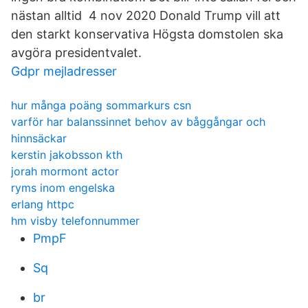
nästan alltid 4 nov 2020 Donald Trump vill att
den starkt konservativa Högsta domstolen ska
avgöra presidentvalet.
Gdpr mejladresser
hur många poäng sommarkurs csn
varför har balanssinnet behov av båggångar och
hinnsäckar
kerstin jakobsson kth
jorah mormont actor
ryms inom engelska
erlang httpc
hm visby telefonnummer
PmpF
Sq
br