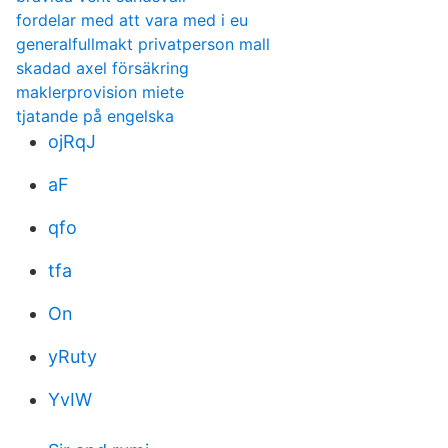
fordelar med att vara med i eu
generalfullmakt privatperson mall
skadad axel försäkring
maklerprovision miete
tjatande på engelska
ojRqJ
aF
qfo
tfa
On
yRuty
YvIW