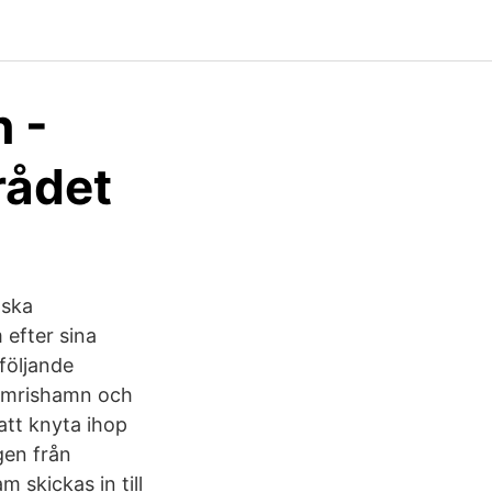
 -
rådet
dska
 efter sina
 följande
Simrishamn och
tt knyta ihop
gen från
 skickas in till