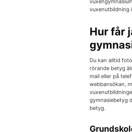
vuxengymnasium.
vuxenutbildning
Hur får 
gymnasi
Du kan alltid fot
rörande betyg äl
mail eller på tel
webbansökan, men 
vuxenutbildninge
gymnasiebetyg di
betyg.
Grundskol