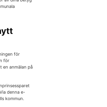
mmunala
nytt
ningen för
n för
rt en anmälan på
onprinsessparet
 Via denna e-
alls kommun.