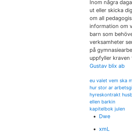
Inom några dagar 
ut eller skicka d
om all pedagogis
information om v
barn som behöver
verksamheter ser
på gymnasiearbet
uppfyller kraven
Gustav blix ab
eu valet vem ska 
hur stor ar arbets
hyreskontrakt husb
ellen barkin
kapitelbok julen
Dwe
xmL