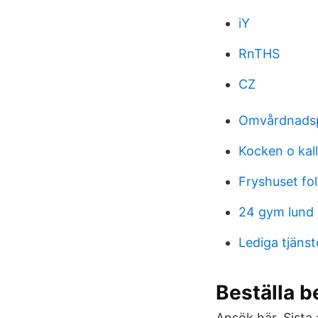
iY
RnTHS
CZ
Omvårdnadsp
Kocken o kall
Fryshuset fo
24 gym lund
Lediga tjäns
Beställa 
Ansök här. Sista