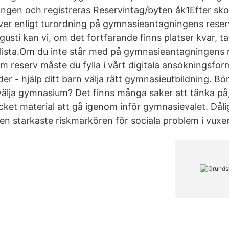
gen och registreras Reservintag/byten åk1Efter skols
rver enligt turordning på gymnasieantagningens reserv
ugusti kan vi, om det fortfarande finns platser kvar, ta
lista.Om du inte står med på gymnasieantagningens r
om reserv måste du fylla i vårt digitala ansökningsfo
er - hjälp ditt barn välja rätt gymnasieutbildning. Bör
t välja gymnasium? Det finns många saker att tänka p
cket material att gå igenom inför gymnasievalet. Dål
en starkaste riskmarkören för sociala problem i vuxen