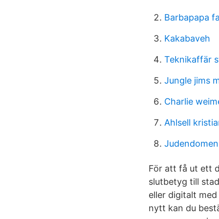
Barbapapa fa
Kakabaveh
Teknikaffär 
Jungle jims 
Charlie weime
Ahlsell krist
Judendomen ku
För att få ut ett
slutbetyg till st
eller digitalt me
nytt kan du best