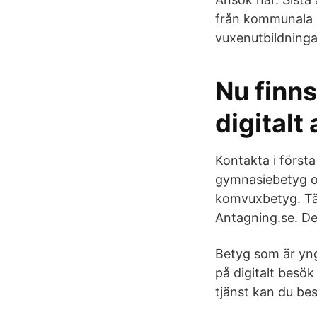
från kommunala 
vuxenutbildninga
Nu finns
digitalt
Kontakta i först
gymnasiebetyg o
komvuxbetyg. Tän
Antagning.se. Det
Betyg som är yng
på digitalt besök
tjänst kan du be