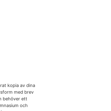
erat kopia av dina
persform med brev
ch behöver ett
 gymnasium och