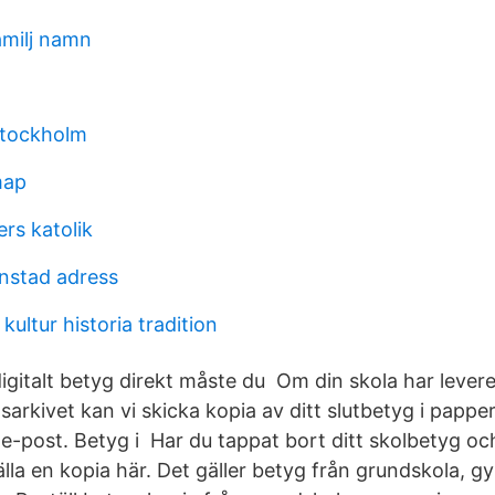
milj namn
stockholm
map
rs katolik
ianstad adress
ltur historia tradition
 digitalt betyg direkt måste du Om din skola har lever
adsarkivet kan vi skicka kopia av ditt slutbetyg i pap
d e-post. Betyg i Har du tappat bort ditt skolbetyg o
älla en kopia här. Det gäller betyg från grundskola,