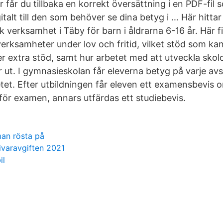
får du tillbaka en korrekt översättning i en PDF-fil 
igitalt till den som behöver se dina betyg i … Här hitta
k verksamhet i Täby för barn i åldrarna 6-16 år. Här 
erksamheter under lov och fritid, vilket stöd som kan
 extra stöd, samt hur arbetet med att utveckla skol
 ut. I gymnasieskolan får eleverna betyg på varje avs
et. Efter utbildningen får eleven ett examensbevis o
 för examen, annars utfärdas ett studiebevis.
man rösta på
givaravgiften 2021
il