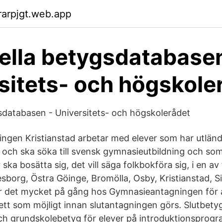
arpjgt.web.app
ella betygsdatabasen
sitets- och högskole
sdatabasen - Universitets- och högskolerådet
ngen Kristianstad arbetar med elever som har utlän
och ska söka till svensk gymnasieutbildning och som
 ska bosätta sig, det vill säga folkbokföra sig, i en av
borg, Östra Göinge, Bromölla, Osby, Kristianstad, 
r det mycket på gång hos Gymnasieantagningen för a
tt som möjligt innan slutantagningen görs. Slutbety
h grundskolebetyg för elever på introduktionsprogram