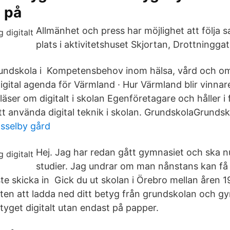
 på
Allmänhet och press har möjlighet att följa
plats i aktivitetshuset Skjortan, Drottninggat
grundskola i Kompetensbehov inom hälsa, vård och o
igital agenda för Värmland · Hur Värmland blir vinnar
eläser om digitalt i skolan Egenföretagare och håller i 
 använda digital teknik i skolan. GrundskolaGrundsk
ässelby gård
Hej. Jag har redan gått gymnasiet och ska n
studier. Jag undrar om man nånstans kan få 
te skicka in Gick du ut skolan i Örebro mellan åren 
eten att ladda ned ditt betyg från grundskolan och 
etyget digitalt utan endast på papper.