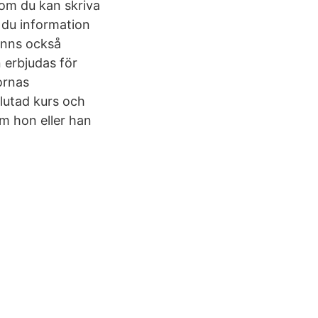
som du kan skriva
r du information
finns också
 erbjudas för
ornas
lutad kurs och
m hon eller han