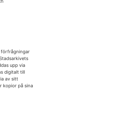
ch
t förfrågningar
 Stadsarkivets
ddas upp via
igitalt till
a av sitt
r kopior på sina