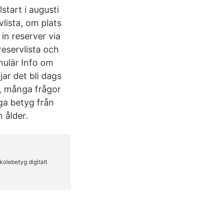
tart i augusti
lista, om plats
 in reserver via
eservlista och
rmulär Info om
jar det bli dags
å, många frågor
iga betyg från
 ålder.