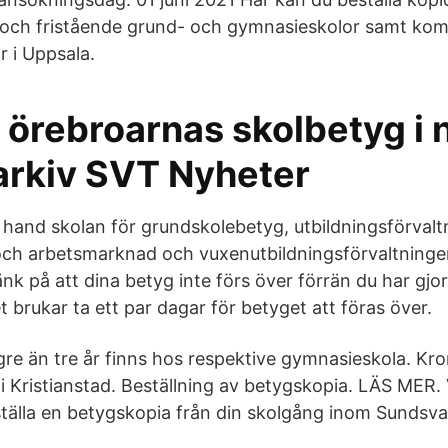
och fristående grund- och gymnasieskolor samt ko
r i Uppsala.
 örebroarnas skolbetyg i 
 arkiv SVT Nyheter
a hand skolan för grundskolebetyg, utbildningsförvalt
ch arbetsmarknad och vuxenutbildningsförvaltninge
k på att dina betyg inte förs över förrän du har gjo
 brukar ta ett par dagar för betyget att föras över.
re än tre år finns hos respektive gymnasieskola. Kr
 i Kristianstad. Beställning av betygskopia. LÄS MER.
ställa en betygskopia från din skolgång inom Sundsv