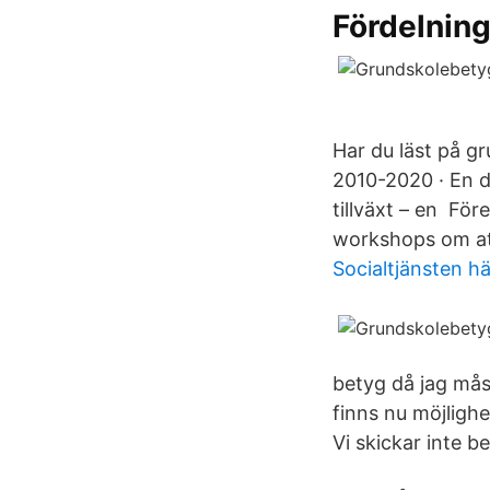
Fördelning
Har du läst på 
2010-2020 · En d
tillväxt – en För
workshops om att
Socialtjänsten h
betyg då jag mås
finns nu möjligh
Vi skickar inte b