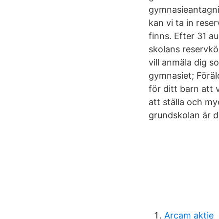
gymnasieantagnin
kan vi ta in rese
finns. Efter 31 a
skolans reservkö
vill anmäla dig s
gymnasiet; Föräld
för ditt barn at
att ställa och my
grundskolan är d
Arcam aktie