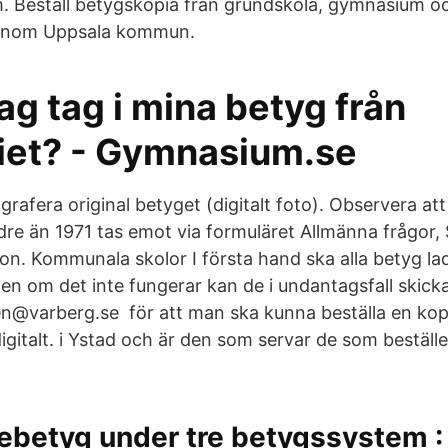
 Beställ betygskopia från grundskola, gymnasium o
 inom Uppsala kommun.
jag tag i mina betyg från
et? - Gymnasium.se
ografera original betyget (digitalt foto). Observera at
dre än 1971 tas emot via formuläret Allmänna frågor,
efon. Kommunala skolor I första hand ska alla betyg la
om det inte fungerar kan de i undantagsfall skickas d
n@varberg.se för att man ska kunna beställa en kopi
gitalt. i Ystad och är den som servar de som beställe
ebetyg under tre betygssystem :