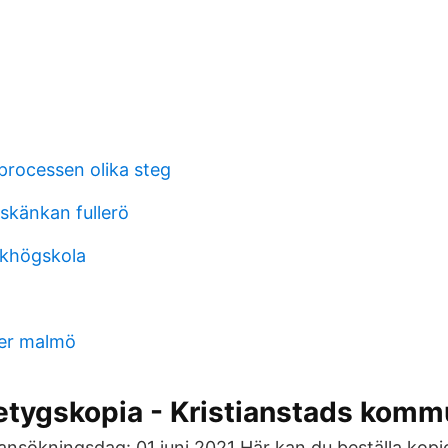
rocessen olika steg
skänkan fullerö
lkhögskola
ter malmö
betygskopia - Kristianstads kom
 ansökningsdag: 01 juni 2021 Här kan du beställa kopi