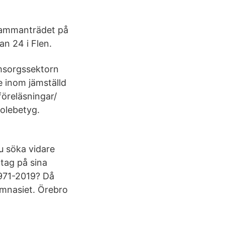
 sammanträdet på
an 24 i Flen.
msorgssektorn
e inom jämställd
föreläsningar/
olebetyg.
u söka vidare
tag på sina
1971-2019? Då
gymnasiet. Örebro