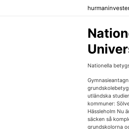
hurmaninvester
Nation
Univer
Nationella betyg
Gymnasieantagni
grundskolebetyg 
utländska studier
kommuner: Sölves
Hässleholm Nu ä
säcken så komple
grundskolorna oc